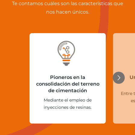
Te contamos cuáles son las características que
nos hacen únicos.
Pioneros en la
Un
consolidación del terreno
de cimentación
Entre 
Mediante el empleo de
e
inyecciones de resinas.