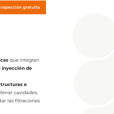
 inspección gratuita
icas
que integran
 inyección de
tructuras e
ellenar cavidades,
ar las filtraciones