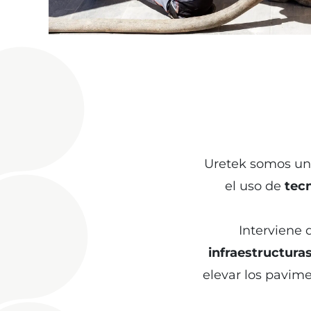
Uretek somos u
el uso de
tec
Interviene
infraestructura
elevar los pavimen