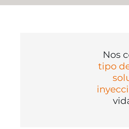
Nos 
tipo d
sol
inyecc
vid