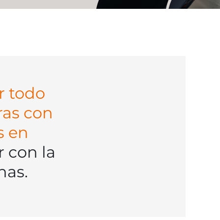
r todo
ras con
s en
ir con la
nas.