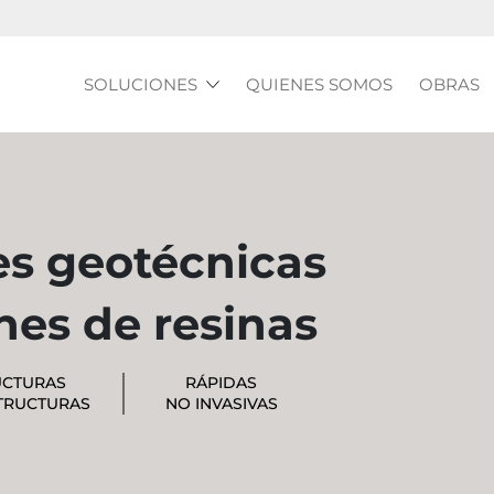
SOLUCIONES
QUIENES SOMOS
OBRAS
Show submenu for SOLUCIONES
es geotécnicas
nes de resinas
UCTURAS
RÁPIDAS
TRUCTURAS
NO INVASIVAS