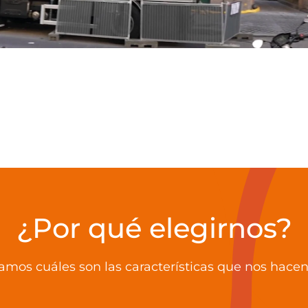
¿Por qué elegirnos?
amos cuáles son las características que nos hacen