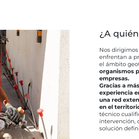
¿A quién
Nos dirigimos
enfrentan a p
el ámbito geo
organismos pú
empresas.
Gracias a más
experiencia en
una red exten
en el territori
técnico cualif
intervención, 
solución defini