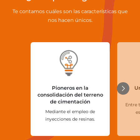
Te contamos cuáles son las características que
nos hacen únicos.
Pioneros en la
Un
consolidación del terreno
de cimentación
Entre 
Mediante el empleo de
e
inyecciones de resinas.