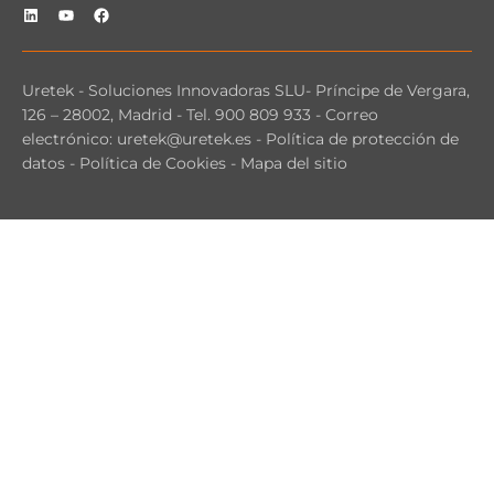
Uretek -
Soluciones Innovadoras SLU
-
Príncipe de Vergara,
126 – 28002, Madrid
-
Tel. 900 809 933
- Correo
electrónico:
uretek@uretek.es
-
Política de protección de
datos
-
Política de Cookies
-
Mapa del sitio