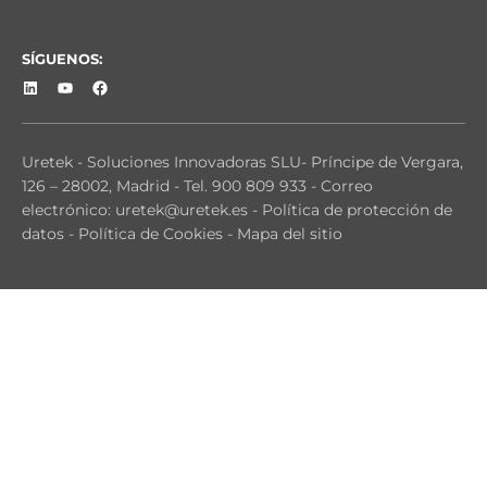
SÍGUENOS:
Uretek -
Soluciones Innovadoras SLU
-
Príncipe de Vergara,
126 – 28002, Madrid
-
Tel. 900 809 933
- Correo
electrónico:
uretek@uretek.es
-
Política de protección de
datos
-
Política de Cookies
-
Mapa del sitio