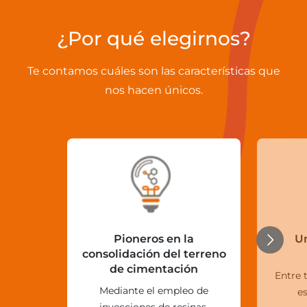
¿Por qué elegirnos?
Te contamos cuáles son las características que
nos hacen únicos.
Pioneros en la
Un
consolidación del terreno
de cimentación
Entre 
Mediante el empleo de
e