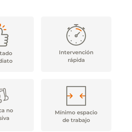
Intervención
ltado
rápida
diato
ca no
Mínimo espacio
siva
de trabajo