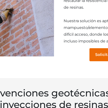
restaurar la resistenc
de resinas.
Nuestra solución es apt
mampuesto/elemento m
difícil acceso, donde l
incluso imposibles de a
Solici
rvenciones geotécnica
inyecciones de resina