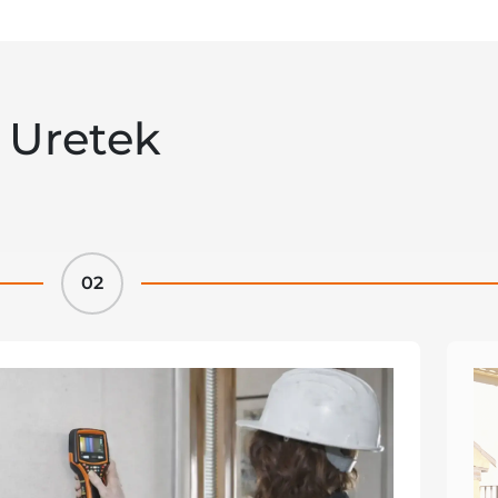
 Uretek
02