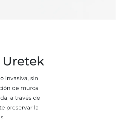
e Uretek
 invasiva, sin
ación de muros
da, a través de
e preservar la
s.