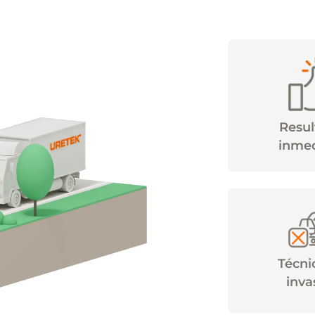
Resu
inme
Técni
inva