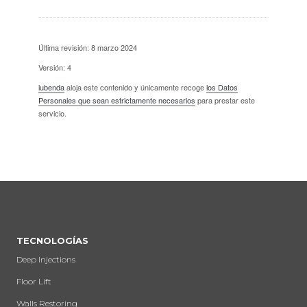
Última revisión: 8 marzo 2024
Versión: 4
iubenda
aloja este contenido y únicamente recoge
los Datos
Personales que sean estrictamente necesarios
para prestar este
servicio.
TECNOLOGÍAS
Deep Injections
Floor Lift
Walls Restoring