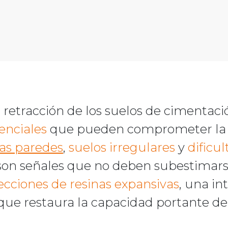
 retracción de los suelos de cimentaci
enciales
que pueden comprometer la e
las paredes
,
suelos irregulares
y
dificul
on señales que no deben subestimars
ecciones de resinas expansivas
, una in
que restaura la capacidad portante del