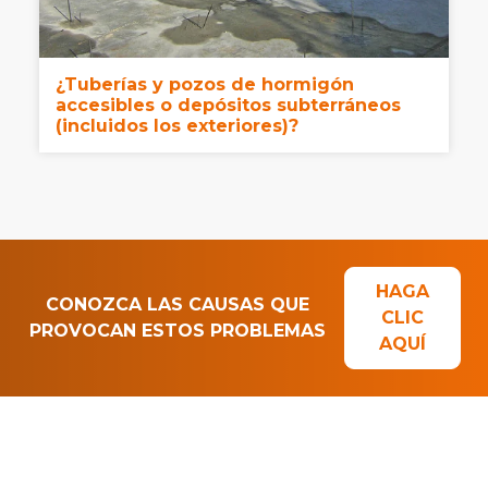
¿Tuberías y pozos de hormigón
accesibles o depósitos subterráneos
(incluidos los exteriores)?
HAGA
CONOZCA LAS CAUSAS QUE
CLIC
PROVOCAN ESTOS PROBLEMAS
AQUÍ