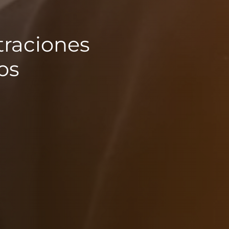
traciones
os