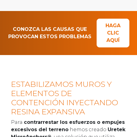
HAGA
CONOZCA LAS CAUSAS QUE
CLIC
PROVOCAN ESTOS PROBLEMAS
AQUÍ
ESTABILIZAMOS MUROS Y
ELEMENTOS DE
CONTENCIÓN INYECTANDO
RESINA EXPANSIVA
Para
contrarrestar los esfuerzos o empujes
excesivos del terreno
hemos creado
Uretek
MicroAnchors®,
una solución que utiliza