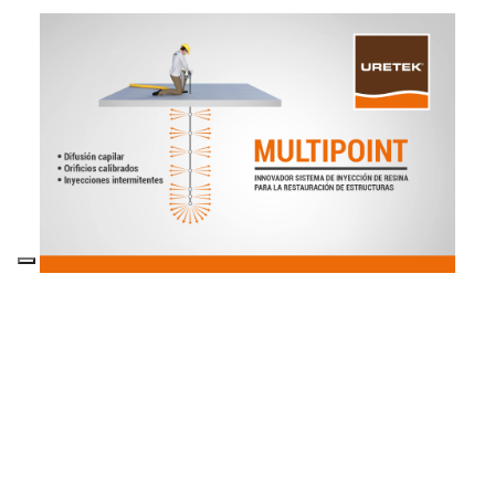
SISTEMA MULTIPOINT
Hemos patentado un sistema único de
inyección de resinas que permite un
tratamiento homogéneo y capilar del
terreno de cimentación.
MÁS INFORMACIÓN