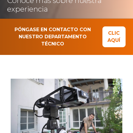
Conoce más sobre nuestra
experiencia
PÓNGASE EN CONTACTO CON
CLIC
NUESTRO DEPARTAMENTO
AQUÍ
TÉCNICO