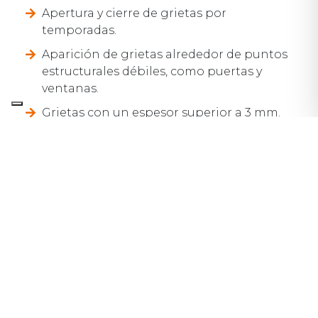
Apertura y cierre de grietas por
temporadas.
Aparición de grietas alrededor de puntos
estructurales débiles, como puertas y
ventanas.
Grietas con un espesor superior a 3 mm.
Las puertas y ventanas se pegan cuando
los marcos se deforman.
Grietas visibles tanto interna como
externamente.
Aunque las grietas se encuentran entre los
signos típicos de hundimiento, en algunas
circunstancias la causa de su aparición se
encuentra en las
contracciones e
hinchamientos naturales
que se producen
según las variaciones climáticas y los niveles