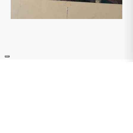
¿POR QUÉ ES IMPORTANTE
ABORDAR LAS GRIETAS EN
LOS PILARES?
Las
grietas verticales en los pilares
, aunque
puedan parecer inicialmente inofensivas,