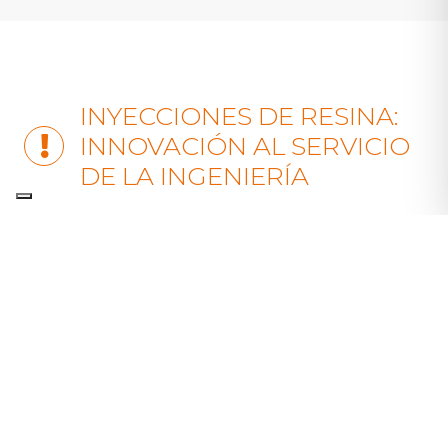
INYECCIONES DE RESINA:
INNOVACIÓN AL SERVICIO
DE LA INGENIERÍA
Las
resinas químicas
utilizadas en este
proceso son materiales de alta tecnología
diseñados para soportar grandes esfuerzos y
mantener sus propiedades a lo largo de los
años. Su capacidad de expansión permite
rellenar incluso los huecos más pequeños,
garantizando una consolidación uniforme.
Además, estos
polímeros
de inyección son