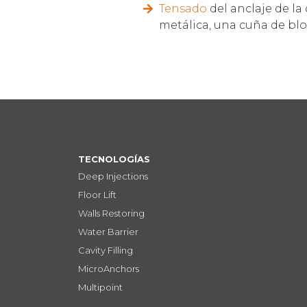
Tensado
del anclaje de la
metálica, una cuña de bl
TECNOLOGÍAS
Deep Injections
Floor Lift
Walls Restoring
Water Barrier
Cavity Filling
MicroAnchors
Multipoint