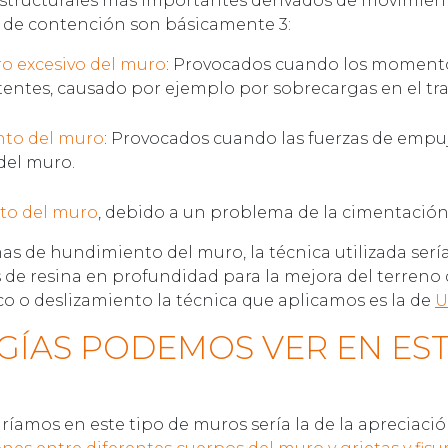
structurales más importantes derivados de movimient
de contención son básicamente 3:
ro excesivo del muro
: Provocados cuando los momento
tentes, causado por ejemplo por sobrecargas en el tr
nto del muro
: Provocados cuando las fuerzas de empuj
del muro.
to del muro
, debido a un problema de la cimentación
s de hundimiento del muro, la técnica utilizada serí
s de resina en profundidad para la mejora del terren
 o deslizamiento la técnica que aplicamos es la de
U
ÍAS PODEMOS VER EN EST
aríamos en este tipo de muros sería la de la apreciaci