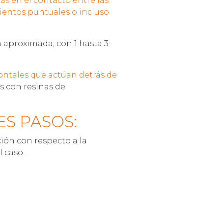
as en el contacto entre las
ntos puntuales o incluso
a aproximada, con 1 hasta 3
ontales que actúan detrás de
s con resinas de
ES PASOS:
ión con respecto a la
l caso.