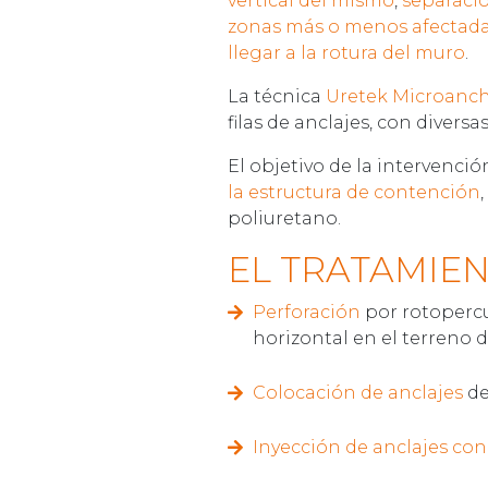
vertical del mismo
,
separacio
zonas más o menos afectad
llegar a la rotura del muro
.
La técnica
Uretek Microanc
filas de anclajes, con divers
El objetivo de la intervenci
la estructura de contención
poliuretano.
EL TRATAMIEN
Perforación
por rotopercu
horizontal en el terreno d
Colocación de anclajes
de
I
nyección de anclajes con