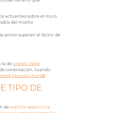
os del terreno que
s actuantes sobre el muro
asdós del mismo.
e activo superan el factor de
.
a la de
Uretek Deep
o de cimentación, cuando
retek Microanchors®
.
E TIPO DE
ón de
vuelcos respecto la