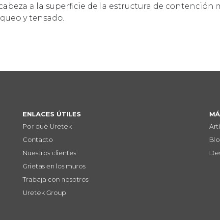
 cabeza a la superficie de la estructura de contenció
oqueo y tensado.
ENLACES ÚTILES
MÁ
Por qué Uretek
Art
Contacto
Bl
Nuestros clientes
De
Grietas en los muros
Trabaja con nosotros
Uretek Group