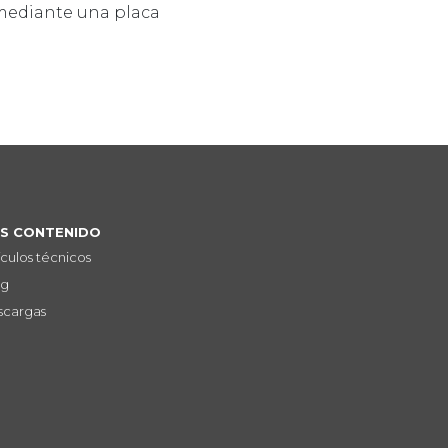
n mediante una placa
S CONTENIDO
ículos técnicos
og
scargas