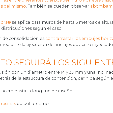
nes entre diferentes cuerpos del muro y grietas y fisur
as del mismo
. También se pueden observar
abombamie
hors®
se aplica para muros de hasta 5 metros de altur
as distribuciones según el caso.
ón de consolidación es
contrarrestar los empujes horiz
, mediante la ejecución de anclajes de acero inyectado
TO SEGUIRÁ LOS SIGUIENT
sión con un diámetro entre 14 y 35 mm y una inclinac
etrás de la estructura de contención, definida según e
 acero hasta la longitud de diseño
 resinas
de poliuretano