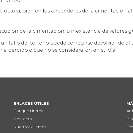
r raíces.
tructura, bien en los alrededores de la cimentación af
ecución de la cimentación, o inexistencia de valores g
 un fallo del terreno puede corregirse devolviendo al
ha perdido o que no se consideraron en su día.
ENLACES ÚTILES
MÁ
Por qué Uretek
Art
Contacto
Bl
Nuestros clientes
De