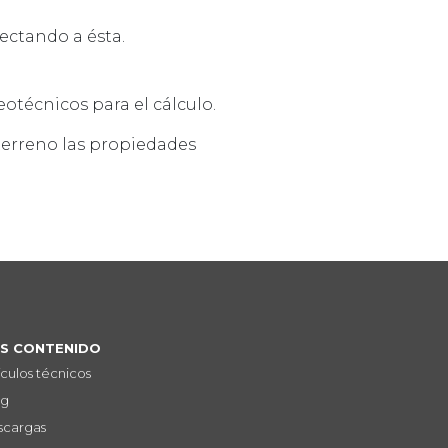
ectando a ésta.
eotécnicos para el cálculo.
 terreno las propiedades
S CONTENIDO
ículos técnicos
og
scargas