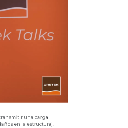
transmitir una carga
ños en la estructura).