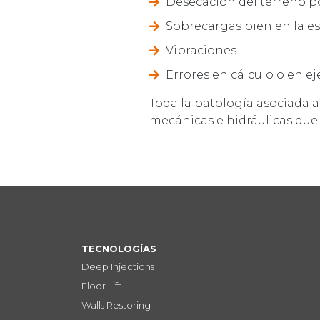
Desecación del terreno po
Sobrecargas bien en la es
Vibraciones.
Errores en cálculo o en ej
Toda la patología asociada a
mecánicas e hidráulicas que 
TECNOLOGÍAS
Deep Injections
Floor Lift
Walls Restoring