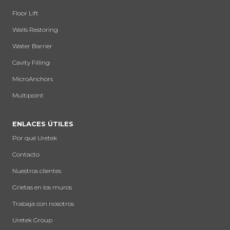
Floor Lift
Walls Restoring
Water Barrier
Cavity Filling
MicroAnchors
Multipoint
ENLACES ÚTILES
Por qué Uretek
Contacto
Nuestros clientes
Grietas en los muros
Trabaja con nosotros
Uretek Group