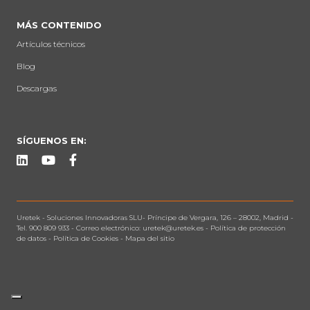
MÁS CONTENIDO
Artículos técnicos
Blog
Descargas
SÍGUENOS EN:
Uretek -
Soluciones Innovadoras SLU
-
Príncipe de Vergara, 126 – 28002, Madrid
-
Tel.
900 809 933
- Correo electrónico:
uretek@uretek.es
-
Política de protección
de datos
-
Política de Cookies
-
Mapa del sitio