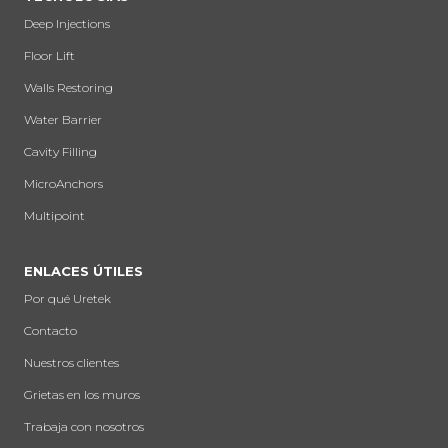
Deep Injections
Floor Lift
Walls Restoring
Water Barrier
Cavity Filling
MicroAnchors
Multipoint
ENLACES ÚTILES
Por qué Uretek
Contacto
Nuestros clientes
Grietas en los muros
Trabaja con nosotros