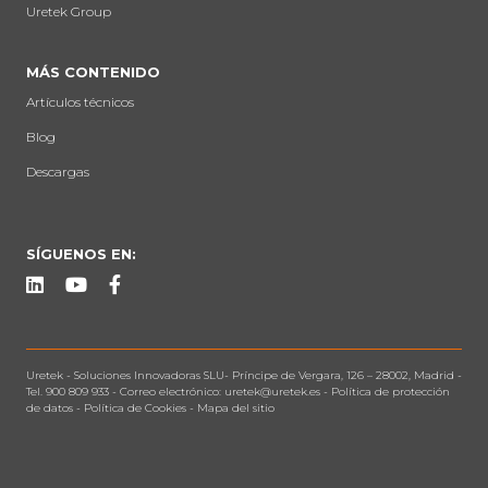
Uretek Group
MÁS CONTENIDO
Artículos técnicos
Blog
Descargas
SÍGUENOS EN:
Uretek -
Soluciones Innovadoras SLU
-
Príncipe de Vergara, 126 – 28002, Madrid
-
Tel.
900 809 933
- Correo electrónico:
uretek@uretek.es
-
Política de protección
de datos
-
Política de Cookies
-
Mapa del sitio