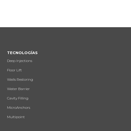
TECNOLOGÍAS
Deep Injections
Floor Lift
Walls Restoring
Water Barrier
Cavity Filling
MicroAnchors
Multipoint