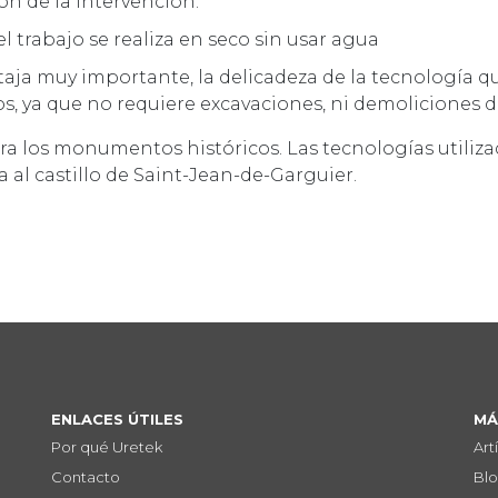
ón de la intervención.
l trabajo se realiza en seco sin usar agua
taja muy importante, la delicadeza de la tecnología qu
 ya que no requiere excavaciones, ni demoliciones del
 los monumentos históricos. Las tecnologías utiliz
 al castillo de Saint-Jean-de-Garguier.
ENLACES ÚTILES
MÁ
Por qué Uretek
Art
Contacto
Bl