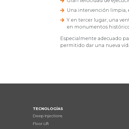
Gran velocidad de ejecuci
Una intervención limpia, e
Y en tercer lugar, una ven
en monumentos históricos,
Especialmente adecuado para
permitido dar una nueva vida
TECNOLOGÍAS
Deep Injections
Floor Lift