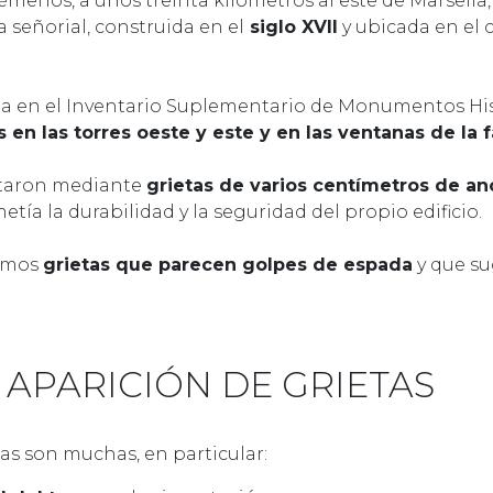
menos, a unos treinta kilómetros al este de Marsella, 
 señorial, construida en el
siglo XVII
y ubicada en el 
rita en el Inventario Suplementario de Monumentos Hi
 en las torres oeste y este y en las ventanas de la 
staron mediante
grietas de varios centímetros de a
a la durabilidad y la seguridad del propio edificio.
vemos
grietas que parecen golpes de espada
y que su
 APARICIÓN DE GRIETAS
as son muchas, en particular: