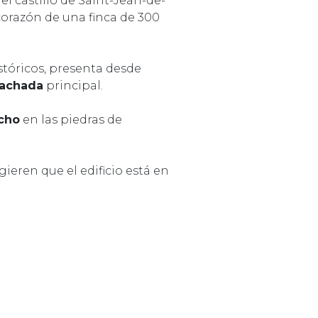
el castillo de Saint-Jean-de-
corazón de una finca de 300
stóricos, presenta desde
fachada
principal.
ncho
en las piedras de
gieren que el edificio está en