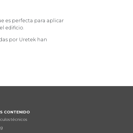
e es perfecta para aplicar
 edificio.
adas por Uretek han
S CONTENIDO
ículos técnicos
og