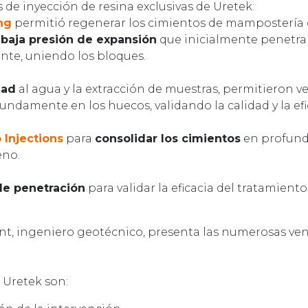
 de inyección de resina exclusivas de Uretek:
ng
permitió regenerar los cimientos de mampostería 
 baja presión de expansión
que inicialmente penetra 
te, uniendo los bloques.
dad
al agua y la extracción de muestras, permitieron ve
ndamente en los huecos, validando la calidad y la efi
 Injections
para
consolidar los cimientos
en profundi
eno.
de penetración
para validar la eficacia del tratamiento
nt, ingeniero geotécnico, presenta las numerosas ven
 Uretek son: