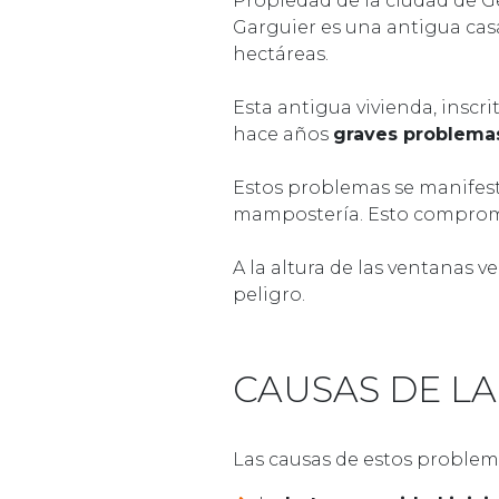
Propiedad de la ciudad de Gé
Garguier es una antigua casa
hectáreas.
Esta antigua vivienda, insc
hace años
graves problemas
Estos problemas se manife
mampostería. Esto comprometí
A la altura de las ventanas 
peligro.
CAUSAS DE LA
Las causas de estos problem