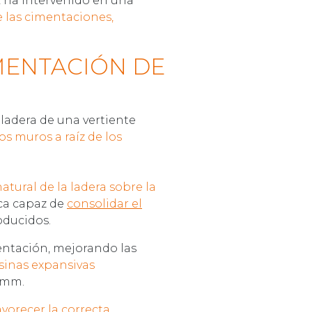
ek ha intervenido en una
 las cimentaciones,
MENTACIÓN DE
 ladera de una vertiente
s muros a raíz de los
atural de la ladera sobre la
ca capaz de
consolidar el
oducidos.
mentación, mejorando las
sinas expansivas
5 mm.
avorecer la correcta