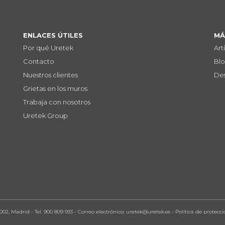
ENLACES ÚTILES
MÁ
Por qué Uretek
Art
Contacto
Bl
Nuestros clientes
De
Grietas en los muros
Trabaja con nosotros
Uretek Group
8002, Madrid
- Tel.
900 809 933
- Correo electrónico:
uretek@uretek.es
-
Política de protecc