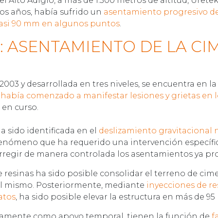
el Alto Adigio, a más de 1.300 metros de altitud, Uret
los años, había sufrido un
asentamiento progresivo de
casi 90 mm en algunos puntos
.
: ASENTAMIENTO DE LA CI
2003 y desarrollada en tres niveles, se encuentra en la
,
había comenzado a manifestar lesiones y grietas en lo
en curso.
 sido identificada en el
deslizamiento gravitacional n
fenómeno que ha requerido una intervención específi
rregir de manera controlada los asentamientos ya pr
de resinas ha sido posible consolidar el terreno de ci
del mismo. Posteriormente, mediante
inyecciones de re
atos
, ha sido posible elevar la estructura en más de 9
sivamente como apoyo temporal, tienen la función de
f