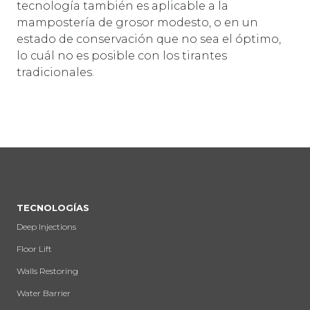
tecnología también es aplicable a la
mampostería de grosor modesto, o en un
estado de conservación que no sea el óptimo,
lo cuál no es posible con los tirantes
tradicionales.
TECNOLOGÍAS
Deep Injections
Floor Lift
Walls Restoring
Water Barrier