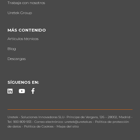
Trabaja con nosotros
Uretek Group
MÁS CONTENIDO
Artículos técnicos
Blog
Descargas
SÍGUENOS EN:
Uretek -
Soluciones Innovadoras SLU
-
Príncipe de Vergara, 126 – 28002, Madrid
-
Tel.
900 809 933
- Correo electrónico:
uretek@uretek.es
-
Política de protección
de datos
-
Política de Cookies
-
Mapa del sitio