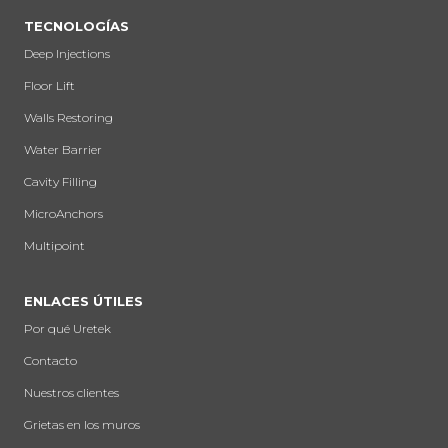
TECNOLOGÍAS
Deep Injections
Floor Lift
Walls Restoring
Water Barrier
Cavity Filling
MicroAnchors
Multipoint
ENLACES ÚTILES
Por qué Uretek
Contacto
Nuestros clientes
Grietas en los muros