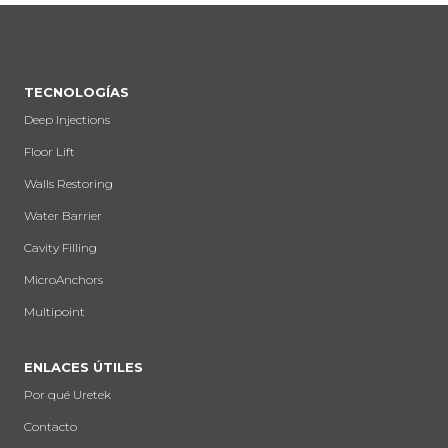
TECNOLOGÍAS
Deep Injections
Floor Lift
Walls Restoring
Water Barrier
Cavity Filling
MicroAnchors
Multipoint
ENLACES ÚTILES
Por qué Uretek
Contacto