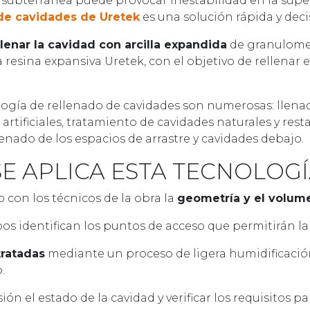
subterránea puede provocar inestabilidad en la superf
 de cavidades de Uretek
es una solución rápida y decis
llenar la cavidad con arcilla expandida
de granulomet
a resina expansiva Uretek, con el objetivo de rellenar 
ología de rellenado de cavidades son numerosas: llen
 artificiales, tratamiento de cavidades naturales y res
lenado de los espacios de arrastre y cavidades debajo.
SE APLICA ESTA TECNOLOG
 con los técnicos de la obra la
geometría y el volum
pos identifican los puntos de acceso que permitirán la 
tratadas
mediante un proceso de ligera humidificación
.
n el estado de la cavidad y verificar los requisitos par