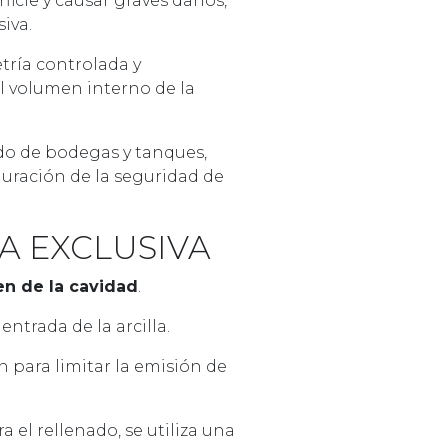
icie y causar graves daños,
iva.
ría controlada y
el volumen interno de la
ado de bodegas y tanques,
tauración de la seguridad de
ÍA EXCLUSIVA
en de la cavidad
.
entrada de la arcilla.
 para limitar la emisión de
a el rellenado, se utiliza una