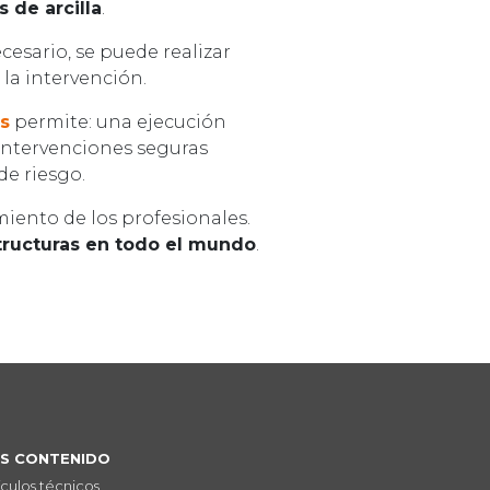
s de arcilla
.
necesario, se puede realizar
 la intervención.
s
permite: una ejecución
 intervenciones seguras
de riesgo.
miento de los profesionales.
tructuras en todo el mundo
.
S CONTENIDO
ículos técnicos