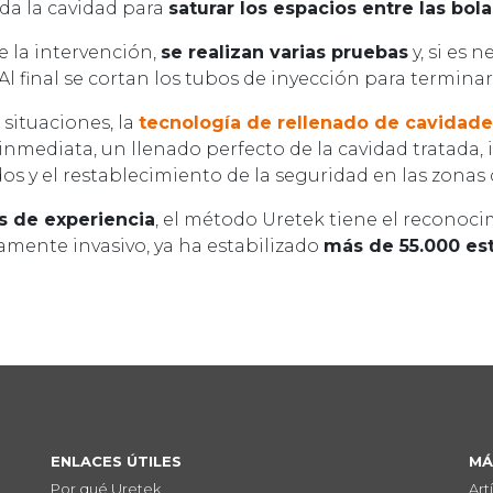
da la cavidad para
saturar los espacios entre las bola
de la intervención,
se realizan varias pruebas
y, si es 
l final se cortan los tubos de inyección para terminar
 situaciones, la
tecnología de rellenado de cavidade
 inmediata, un llenado perfecto de la cavidad tratada,
os y el restablecimiento de la seguridad en las zonas 
s de experiencia
, el método Uretek tiene el reconoci
mente invasivo, ya ha estabilizado
más de 55.000 es
ENLACES ÚTILES
MÁ
Por qué Uretek
Art