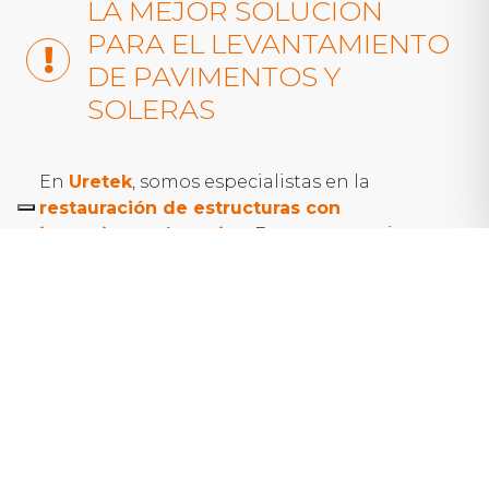
LA MEJOR SOLUCIÓN
PARA EL LEVANTAMIENTO
DE PAVIMENTOS Y
SOLERAS
En
Uretek
, somos especialistas en la
restauración de estructuras con
inyecciones de resina
. Esto nos permite
ofrecer una solución rápida, eficaz,
económica y mínimamente invasiva, para
solucionar este problema.
Gracias a nuestra tecnología
Floor Lift
y a la
solución para la
consolidación y el
levantamiento de pavimentos y
soleras
podemos consolidar el terreno de
cimentación y levantar el pavimento o
solera, para restaurar la planeidad.