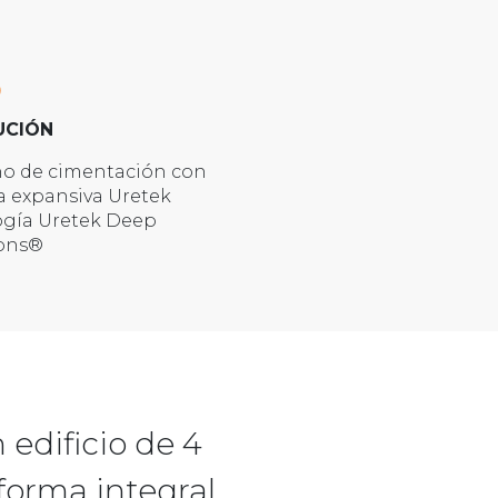
UCIÓN
no de cimentación con
a expansiva Uretek
ogía Uretek Deep
ions®
 edificio de 4
forma integral