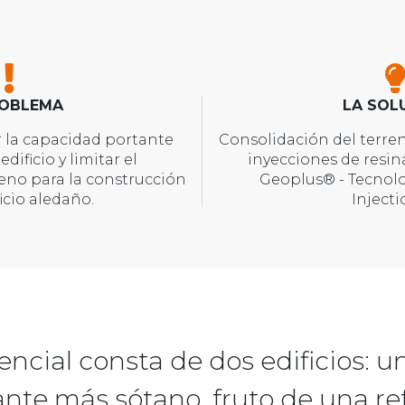
ROBLEMA
LA SOL
r la capacidad portante
Consolidación del terre
edificio y limitar el
inyecciones de resin
reno para la construcción
Geoplus® - Tecnol
icio aledaño.
Inject
encial consta de dos edificios: un
ante más sótano, fruto de una re