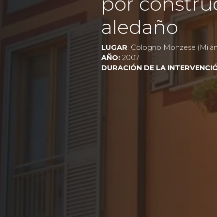
por construc
aledaño
LUGAR
: Cologno Monzese (Milán
AÑO:
2007
DURACIÓN DE LA INTERVENCI