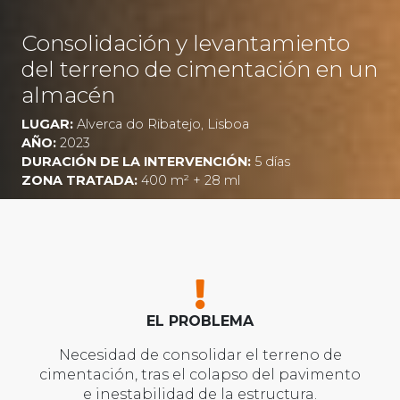
Consolidación y levantamiento
del terreno de cimentación en un
almacén
LUGAR:
Alverca do Ribatejo, Lisboa
AÑO:
2023
DURACIÓN DE LA INTERVENCIÓN:
5 días
ZONA TRATADA:
400
m²
+ 28 ml
EL PROBLEMA
Necesidad de consolidar el terreno de
cimentación, tras el colapso del pavimento
e inestabilidad de la estructura.