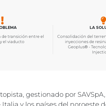
ROBLEMA
LA SOL
 de transición entre el
Consolidación del terre
y el viaducto
inyecciones de resin
Geoplus® - Tecnol
Inject
topista, gestionado por SAVSpA,
Italia y los países del noroeste 