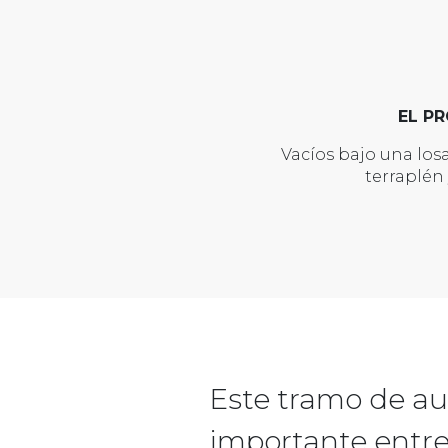
EL P
Vacíos bajo una losa
terraplén 
Este tramo de au
importante entre 