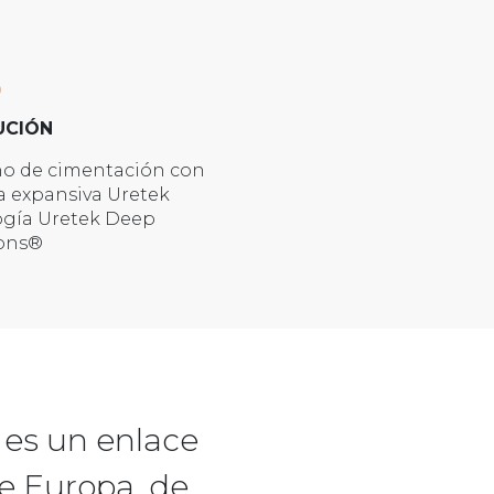
UCIÓN
no de cimentación con
a expansiva Uretek
ogía Uretek Deep
ions®
 es un enlace
de Europa, de