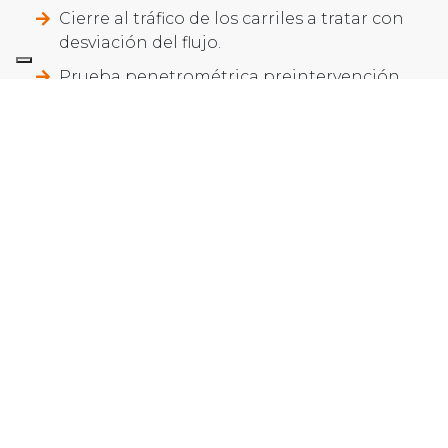
Cierre al tráfico de los carriles a tratar con
desviación del flujo.
Prueba penetrométrica preintervención.
Perforación del pavimento de la vía e
inserción de tubos de inyección.
Ejecución de inyecciones de
consolidación con monitorización láser
continua de la superficie de la carretera
con precisión milimétrica.
Prueba penetrométrica postintervención.
Reapertura al tráfico de los carriles
tratados.
Relevamos el plano de gravamen del
paquete asfalto-sustrato-losa a una
profundidad de 0,60 - 0,80 metros desde la
superficie de trabajo y luego realizamos las