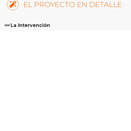
EL PROYECTO EN DETALLE
La intervención
La intervención de recompresión y
consolidación alcanzada tuvo el objetivo de
aumentar la capacidad portante del suelo
de cimentación. (mejora de las
características tanto mecánicas como
hidráulicas del terreno tratado).
La tecnología aplicada, protegida por la
Patente Europea n º 0851064 de propiedad
de la empresa Uretek SRL, permite la
densificación en las profundidades del
terreno a través de la inyección en el terreno
mismo de resinas de poliuretano con alta
presión de expansión, que, expandiéndose