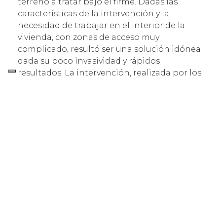
terreno a tratar bajo el firme. Dadas las
características de la intervención y la
necesidad de trabajar en el interior de la
vivienda, con zonas de acceso muy
complicado, resultó ser una solución idónea
dada su poco invasividad y rápidos
resultados. La intervención, realizada por los
técnicos de Uretek con total autonomía,
constituye un ejemplo de la eficacia de esta
técnica, junto a la rapidez de ejecución y
flexibilidad operativa, en un contexto
delicado.
EL PROYECTO EN DETALLE