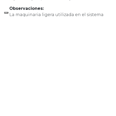
Observaciones:
La maquinaria ligera utilizada en el sistema
permitió ejecutar íntegramente la
intervención desde el forjado sanitario sin
causar ningún daño en las viviendas o en las
zonas comunes. La intervención, realizada
por los técnicos de Uretek con total
autonomía, constituye un ejemplo de la
eficacia de esta técnica, junto a la rapidez de
ejecución y flexibilidad operativa. El camión
laboratorio se ha situado en el exterior del
complejo, no obstaculizando la vía de
entrada.