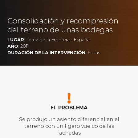
Consolidación y recompresión
del terreno de unas bodegas
LUGAR
: Jerez de la Frontera - España
AÑO
: 2011
DURACIÓN DE LA INTERVENCIÓN
: 6 días
EL PROBLEMA
Se produjo un asiento diferencial en el
terreno con un ligero vuelco de las
fachadas