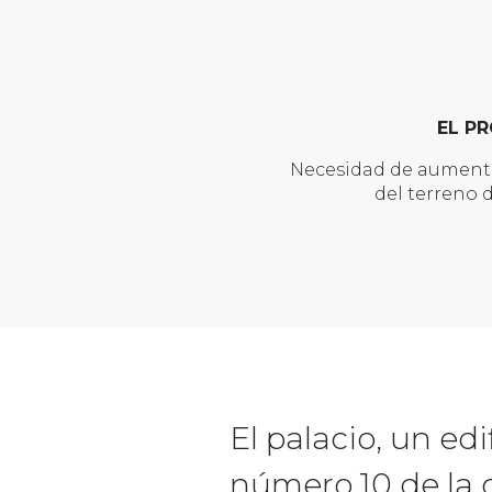
EL P
Necesidad de aumenta
del terreno 
El palacio, un edi
número 10 de la c