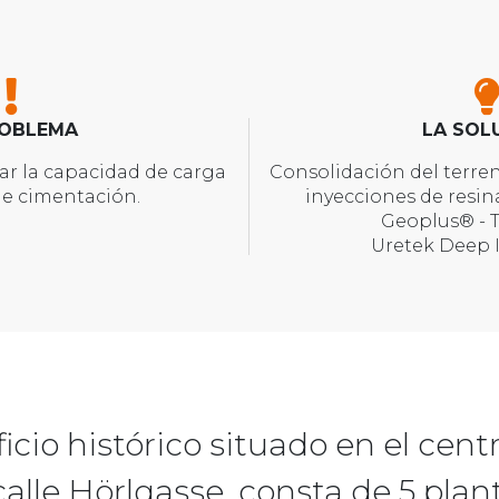
ROBLEMA
LA SOL
r la capacidad de carga
Consolidación del terre
de cimentación.
inyecciones de resin
Geoplus® - 
Uretek Deep 
ficio histórico situado en el cent
alle Hörlgasse, consta de 5 plan