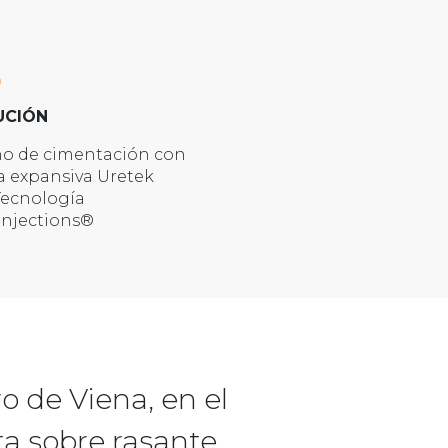
UCIÓN
no de cimentación con
a expansiva Uretek
Tecnología
Injections®
ro de Viena, en el
ta sobre rasante