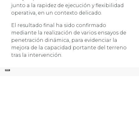
junto a la rapidez de ejecución y flexibilidad
operativa, en un contexto delicado.
El resultado final ha sido confirmado
mediante la realización de varios ensayos de
penetración dinámica, para evidenciar la
mejora de la capacidad portante del terreno
tras la intervención.
EL PROYECTO EN DETALLE
La intervención de recompresión y
consolidación efectuada en la Comunidad
sita en la Plaza Doctor Marañón nº2 en