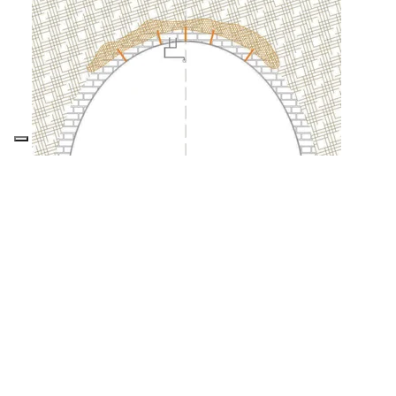
WATER BARRIER
es un sistema patentado
que utiliza la doble acción efectiva de la
resina expansiva y del gel saturante. La
resina sella las cavidades más grandes y
delimita el volumen de terreo que, después,
se puede saturar con las inyecciones de gel.