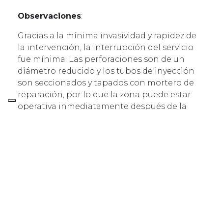
Observaciones
:
Gracias a la mínima invasividad y rapidez de
la intervención, la interrupción del servicio
fue mínima. Las perforaciones son de un
diámetro reducido y los tubos de inyección
son seccionados y tapados con mortero de
reparación, por lo que la zona puede estar
operativa inmediatamente después de la
intervención.
Mediante la nivelación de la intervención se
ha conseguido corregir tanto el
hundimiento de las losas como la nivelación
de estas, llevándolas a su posición original.