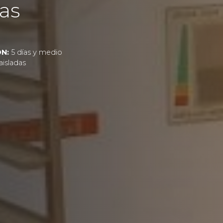
as
N:
5 días y medio
aisladas