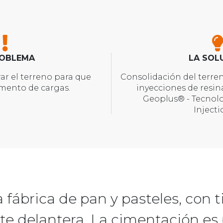
ROBLEMA
LA SOL
ar el terreno para que
Consolidación del terre
mento de cargas.
inyecciones de resin
Geoplus® - Tecnol
Inject
fábrica de pan y pasteles, con t
rte delantera. La cimentación es