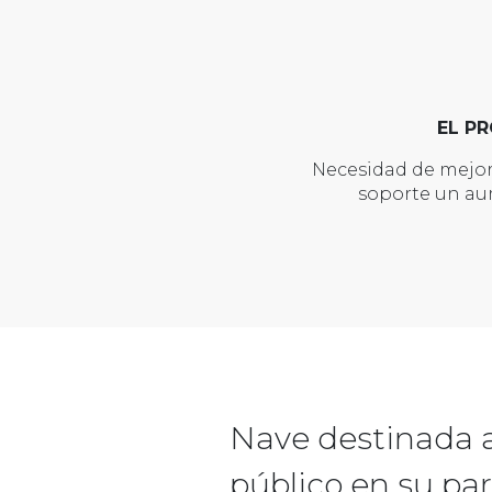
EL P
Necesidad de mejor
soporte un au
Nave destinada a 
público en su pa