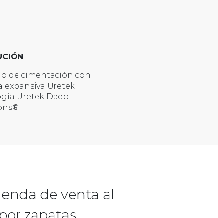
UCIÓN
no de cimentación con
a expansiva Uretek
ogía Uretek Deep
ions®
ienda de venta al
 por zapatas