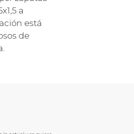
x1,5 a
ación está
osos de
a.