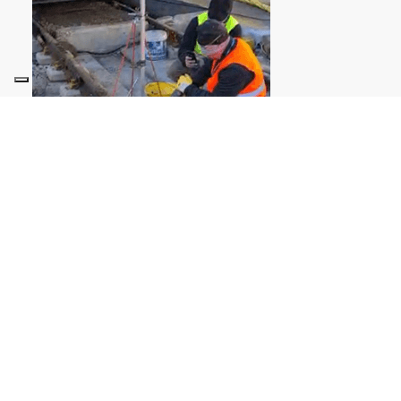
VERIFICACIÓN
Control con comparador. Durante las
operaciones de inyección de resina, para
comprobar el comportamiento de la
estructura con respecto a los
desplazamientos verticales, se utilizó un
comparador centesimal.