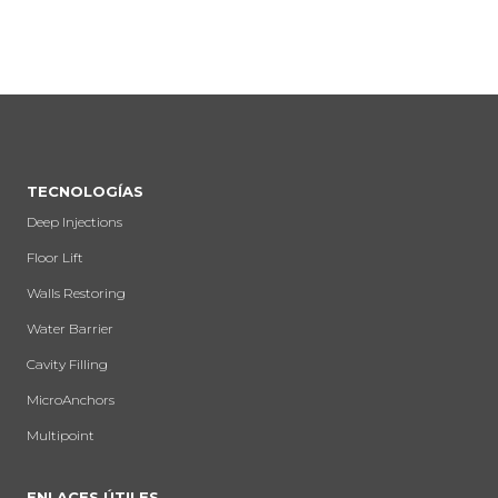
TECNOLOGÍAS
Deep Injections
Floor Lift
Walls Restoring
Water Barrier
Cavity Filling
MicroAnchors
Multipoint
ENLACES ÚTILES