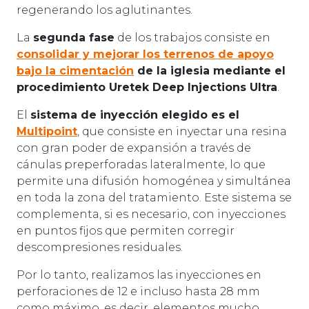
regenerando los aglutinantes.
La
segunda fase
de los trabajos consiste en
consolidar y mejorar los terrenos de apoyo
bajo la cimentación
de la iglesia mediante el
procedimiento Uretek Deep Injections Ultra
.
El
sistema de inyección elegido es el
Multipoint
, que consiste en inyectar una resina
con gran poder de expansión a través de
cánulas preperforadas lateralmente, lo que
permite una difusión homogénea y simultánea
en toda la zona del tratamiento. Este sistema se
complementa, si es necesario, con inyecciones
en puntos fijos que permiten corregir
descompresiones residuales.
Por lo tanto, realizamos las inyecciones en
perforaciones de 12 e incluso hasta 28 mm
como máximo, es decir, elementos mucho