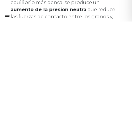
equilibrio más densa, se produce un
aumento de la presión neutra
que reduce
las fuerzas de contacto entre los granos y,
por tanto, la rigidez y resistencia del terreno.
En casos extremos, cuando la porosidad es
muy alta y los eventos sísmicos son
particularmente intensos y prolongados, la
sobrepresión neutra puede alcanzar valores
tan altos que los granos sólidos pierden el
contacto mutuo.
En este caso límite, el estado tensional eficaz
se anula y el terreno se comporta como un
fluido pesado. A nivel del suelo, la
manifestación de
un proceso de
licuefacción
está dado por la formación de
volcanes de arena de donde sale el agua
proveniente de la arena saturada.