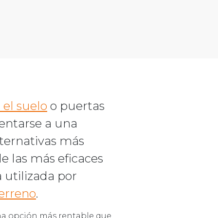
el suelo
o puertas
entarse a una
lternativas más
e las más eficaces
 utilizada por
terreno
.
una opción más rentable que