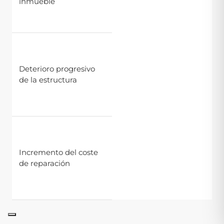
inmueble
al valor de mercado y
a la percepción del
comprador.
Los movimientos
continuados generan
tensiones que
Deterioro progresivo
afectan a muros,
de la estructura
tabiquería y
elementos
constructivos.
Actuar cuando
aparecen los primeros
síntomas suele ser
Incremento del coste
más sencillo que
de reparación
intervenir cuando el
daño ya está
consolidado.