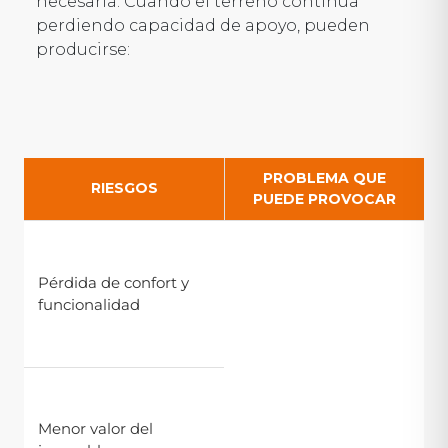
necesaria. Cuando el terreno continúa
perdiendo capacidad de apoyo, pueden
producirse:
PROBLEMA QUE
RIESGOS
PUEDE PROVOCAR
Puertas que rozan,
pavimentos
Pérdida de confort y
deformados o
funcionalidad
cerramientos que
dejan pasar agua o
aire.
Las patologías
estructurales suelen
Menor valor del
afectar directamente