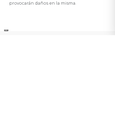
provocarán daños en la misma.
TIPOS DE GRIETAS SEGÚN
SU UBICACIÓN
Otra forma de
clasificar las grietas
puede
ser atendiendo al análisis del lugar dónde
aparecen. Nos podemos encontrar con
grietas que surgen en tabiques, grietas en
muros de carga, grietas en los techos,
grietas en paredes interiores o exteriores…